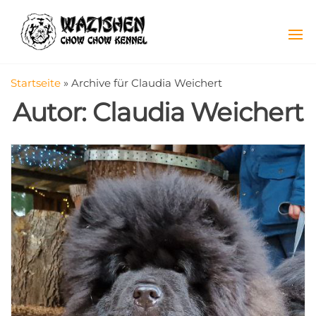
Zum
WaziSheN
Chow
Inhalt
Chow
springen
Zucht
mit
Herz
Startseite
»
Archive für Claudia Weichert
Autor:
Claudia Weichert