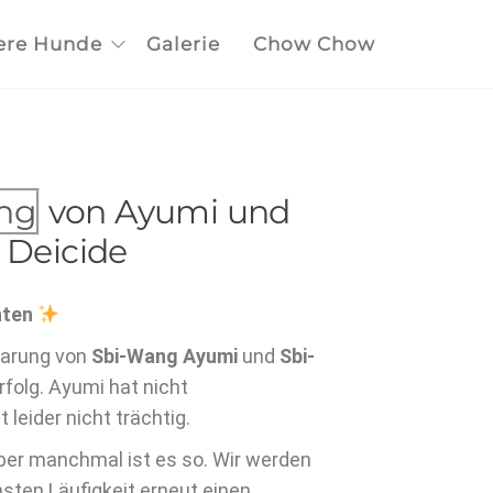
ere Hunde
Galerie
Chow Chow
ng
von Ayumi und
Deicide
hten
paarung von
Sbi-Wang Ayumi
und
Sbi-
folg. Ayumi hat nicht
leider nicht trächtig.
aber manchmal ist es so. Wir werden
hsten Läufigkeit erneut einen