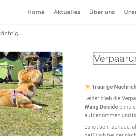
Home
Aktuelles
Über uns
Uns
trächtig…
Verpaaru
Traurige Nachric
Leider blieb die Ver
Wang Deicide
ohne er
aufgenommen und ist 
Es ist sehr schade, 
natürlich bei der näc