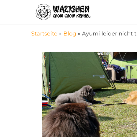
WaziSheN
Chow
Chow
Zucht
mit
Herz
Startseite
»
Blog
»
Ayumi leider nicht 