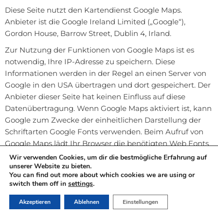
Diese Seite nutzt den Kartendienst Google Maps.
Anbieter ist die Google Ireland Limited („Google“),
Gordon House, Barrow Street, Dublin 4, Irland.
Zur Nutzung der Funktionen von Google Maps ist es
notwendig, Ihre IP-Adresse zu speichern. Diese
Informationen werden in der Regel an einen Server von
Google in den USA übertragen und dort gespeichert. Der
Anbieter dieser Seite hat keinen Einfluss auf diese
Datenübertragung. Wenn Google Maps aktiviert ist, kann
Google zum Zwecke der einheitlichen Darstellung der
Schriftarten Google Fonts verwenden. Beim Aufruf von
Google Maps lädt Ihr Browser die benötigten Web Fonts
in ihren Browsercache, um Texte und Schriftarten korrekt
Wir verwenden Cookies, um dir die bestmögliche Erfahrung auf
unserer Website zu bieten.
anzuzeigen.
You can find out more about which cookies we are using or
Die Nutzung von Google Maps erfolgt im Interesse einer
switch them off in
settings
.
ansprechenden Darstellung unserer Online-Angebote
Akzeptieren
Ablehnen
Einstellungen
und an einer leichten Auffindbarkeit der von uns auf der