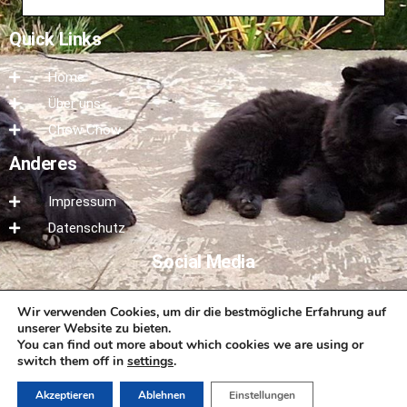
Quick Links
Home
Über uns
Chow Chow
Anderes
Impressum
Datenschutz
Social Media
Besucht auch gerne unsere Social Media Seite.
Wir verwenden Cookies, um dir die bestmögliche Erfahrung auf
unserer Website zu bieten.
You can find out more about which cookies we are using or
switch them off in
settings
.
Akzeptieren
Ablehnen
Einstellungen