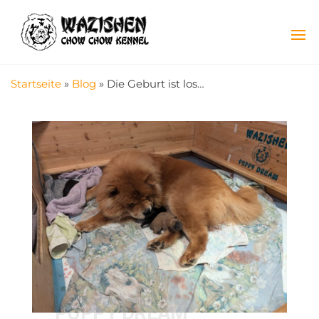
WaziSheN
Chow
Chow
Zucht
mit
Herz
Startseite
»
Blog
»
Die Geburt ist los…
PUPPY DREAM