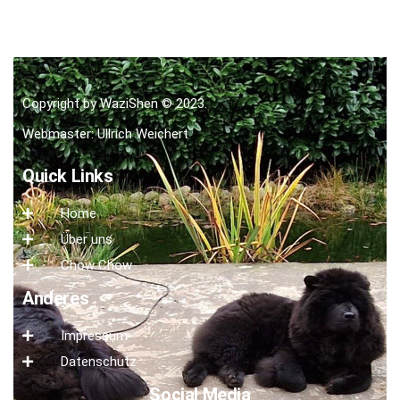
Copyright by WaziShen © 2023.
Webmaster: Ullrich Weichert
Quick Links
Home
Über uns
Chow Chow
Anderes
Impressum
Datenschutz
Social Media