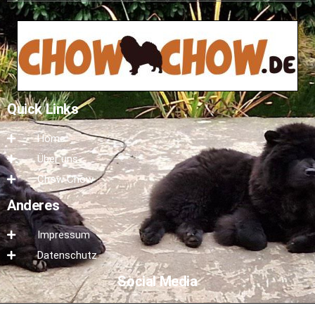
Quick Links
Home
Über uns
Chow Chow
Anderes
Impressum
Datenschutz
Social Media
Besucht auch gerne unsere Social Media Seite.